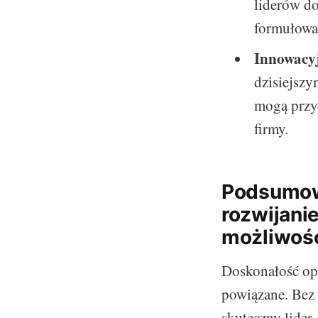
liderów do
formułowan
Innowacy
dzisiejsz
mogą przy
firmy.
Podsumow
rozwijani
możliwośc
Doskonałość ope
powiązane. Bez s
skuteczny lider