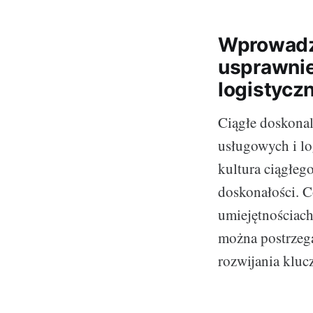
Wprowadze
usprawnie
logistycz
Ciągłe doskonal
usługowych i lo
kultura ciągłe
doskonałości. C
umiejętnościach
można postrzeg
rozwijania kluc