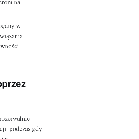
derom na
.
zbędny w
związania
ywności
oprzez
erozerwalnie
acji, podczas gdy
 jej