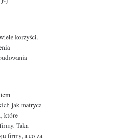
wiele korzyści.
enia
 budowania
kiem
kich jak matryca
, które
firmy. Taka
u firmy, a co za