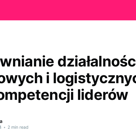
wnianie działalności
owych i logistyczny
kompetencji liderów
a
4
•
2 min read