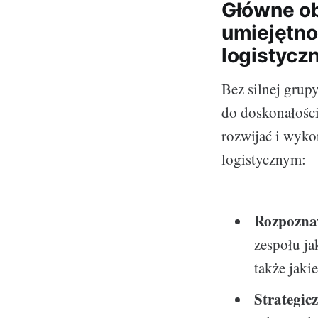
Główne ob
umiejętno
logistycz
Bez silnej grupy
do doskonałośc
rozwijać i wyk
logistycznym:
Rozpoznaw
zespołu ja
także jakie
Strategic