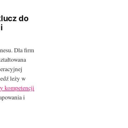
lucz do
i
nesu. Dla firm
ształtowana
eracyjnej
iedź leży w
y kompetencji
apowania i