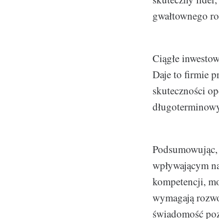
gwałtownego ro
Ciągłe inwestow
Daje to firmie 
skuteczności op
długoterminowyc
Podsumowując, 
wpływającym na 
kompetencji, mo
wymagają rozwoj
świadomość pozw