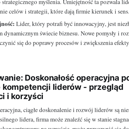
 strategicznego myślenia. Umiejętność ta pozwala li
ie celów i strategii, które dają firmie kierunek i sens
jność:
Lider, który potrafi być innowacyjny, jest nie
ym dynamicznym świecie biznesu. Nowe pomysły i ro
czynić się do poprawy procesów i zwiększenia efekt
anie: Doskonałość operacyjna p
e kompetencji liderów - przegląd
i i korzyści
racyjna, ciągłe doskonalenie i rozwój liderów są ni
ilnego lidera, firma może znaleźć się w stanie stagn
, skoncentrowany na wzroście, może przyczynić się do