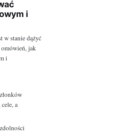
ywać
gowym i
st w stanie dążyć
h omówień, jak
m i
członków
cele, a
 zdolności