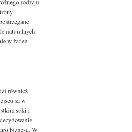
różnego rodzaju
trony
postrzegane
le naturalnych
nie w żaden
dzi również
ejscu są w
stkim soki i
Zdecydowanie
nego biznesu. W