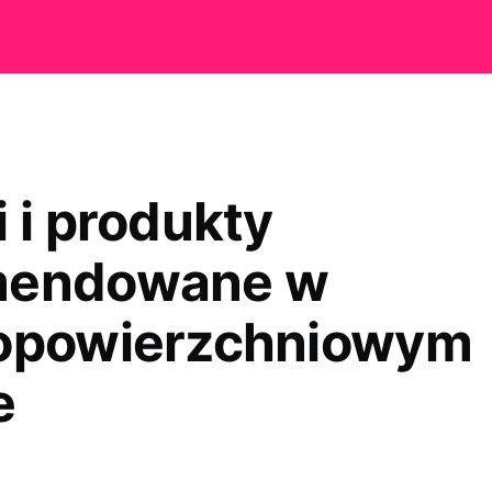
 i produkty
mendowane w
opowierzchniowym
e