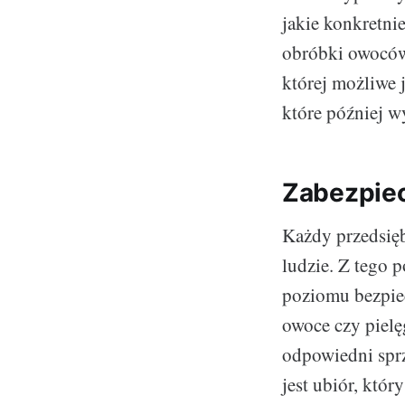
jakie konkretni
obróbki owoców
której możliwe 
które później w
Zabezpie
Każdy przedsięb
ludzie. Z tego
poziomu bezpiec
owoce czy pielę
odpowiedni sprz
jest ubiór, któ