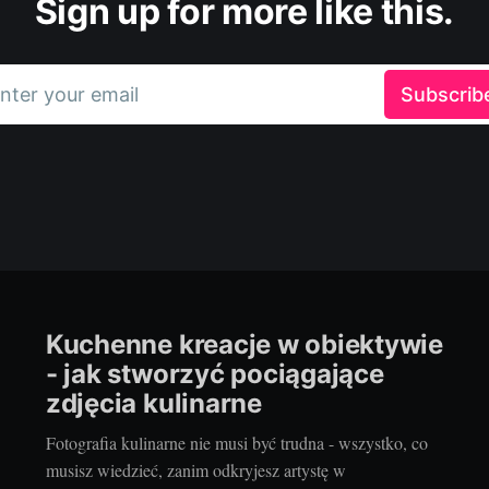
Sign up for more like this.
nter your email
Subscrib
Kuchenne kreacje w obiektywie
- jak stworzyć pociągające
zdjęcia kulinarne
Fotografia kulinarne nie musi być trudna - wszystko, co
musisz wiedzieć, zanim odkryjesz artystę w