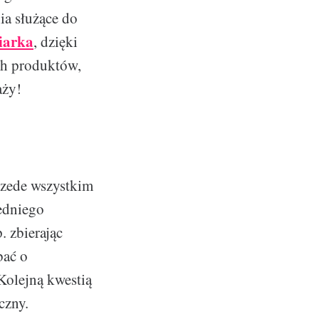
ia służące do
iarka
, dzięki
ch produktów,
aży!
rzede wszystkim
edniego
 zbierając
bać o
Kolejną kwestią
czny.