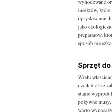
wyhodowane ora
insektów, które
opryskiwanie d
jako ekologiczn
preparatów, któ
sposób nie szk
Sprzęt do
Wielu właścicie
działalność z z
stanie wyproduk
pożywne musy, 
warto wyposaży