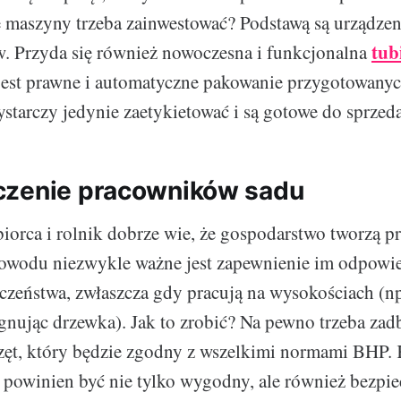
e maszyny trzeba zainwestować? Podstawą są urządzen
tub
. Przyda się również nowoczesna i funkcjonalna
jest prawne i automatyczne pakowanie przygotowany
ystarczy jedynie zaetykietować i są gotowe do sprzed
czenie pracowników sadu
iorca i rolnik dobrze wie, że gospodarstwo tworzą p
 powodu niezwykle ważne jest zapewnienie im odpowi
zeństwa, zwłaszcza gdy pracują na wysokościach (np.
gnując drzewka). Jak to zrobić? Na pewno trzeba zad
ęt, który będzie zgodny z wszelkimi normami BHP. 
ry powinien być nie tylko wygodny, ale również bezpie