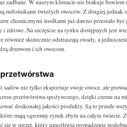
z zadbane. W naszym klimacie nie brakuje bowiem 
 są miłośnikami świeżych owoców. Z drugiej jednak s
rzew chemicznymi środkami już dawno przestało być 
e i zdrowe. Na szczęście na rynku dostępnych jest wie
re również skutecznie odstraszają owady, a jednocześ
odzą drzewom i ich owocom.
 przetwórstwa
li sadów nie tylko eksportuje swoje owoce, ale prowa
akresu przetwórstwa spożywczego, dzięki czemu na mi
ować doskonałej jakości produkty. Są to przede wszy
które mają ogromny rynek zbytu na całym świecie. 
ć się w sprzęt, który umożliwia prowadzenie podob