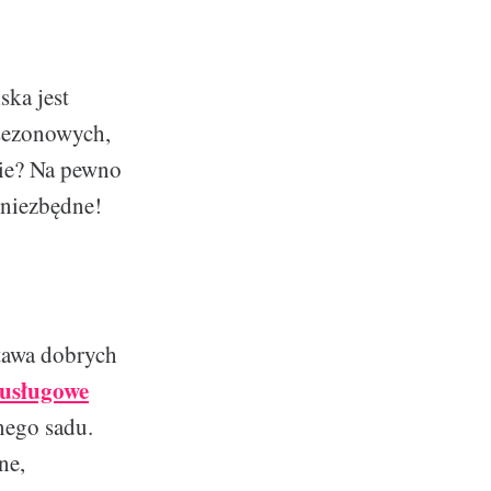
ska jest
 sezonowych,
sie? Na pewno
 niezbędne!
stawa dobrych
usługowe
nego sadu.
ne,