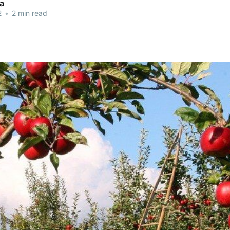
a
2
•
2 min read