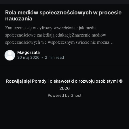
Rola mediów społecznościowych w procesie
nauczania
Zanurzenie się w cyfrowy wszechświat: jak media
społecznościowe zasiedlają edukacjęZnaczenie mediów
społecznościowych we współczesnym świecie nie można
przecenić. Facebook, Instagram, Twitter, YouTube, LinkedIn i
Małgorzata
wiele innych platform stało się nieodłączną częścią codzienności
30 maj 2026
•
2 min read
milionów osób. Udostępniają na nich swoje myśli, działania,
zawodowe osiągnięcia oraz pasje. Media społecznościowe
odgrywają też istotną rolę
Rozwijaj się! Porady i ciekawostki o rozwoju osobistym!
©
2026
Powered by Ghost