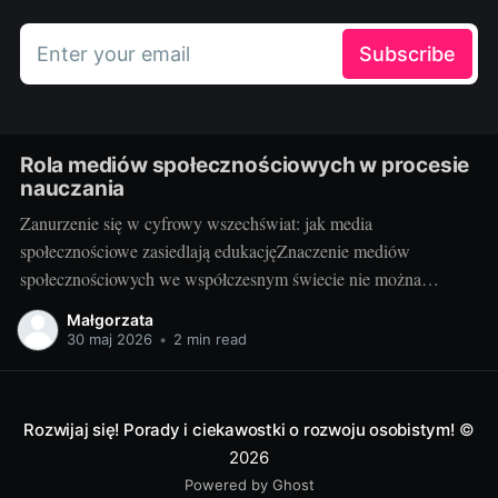
Enter your email
Subscribe
Rola mediów społecznościowych w procesie
nauczania
Zanurzenie się w cyfrowy wszechświat: jak media
społecznościowe zasiedlają edukacjęZnaczenie mediów
społecznościowych we współczesnym świecie nie można
przecenić. Facebook, Instagram, Twitter, YouTube, LinkedIn i
Małgorzata
wiele innych platform stało się nieodłączną częścią codzienności
30 maj 2026
•
2 min read
milionów osób. Udostępniają na nich swoje myśli, działania,
zawodowe osiągnięcia oraz pasje. Media społecznościowe
odgrywają też istotną rolę
Rozwijaj się! Porady i ciekawostki o rozwoju osobistym!
©
2026
Powered by Ghost