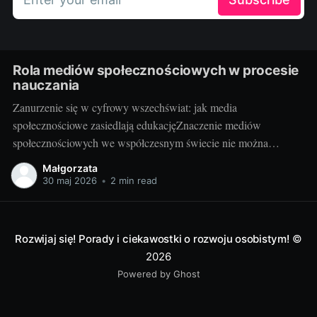
Rola mediów społecznościowych w procesie
nauczania
Zanurzenie się w cyfrowy wszechświat: jak media
społecznościowe zasiedlają edukacjęZnaczenie mediów
społecznościowych we współczesnym świecie nie można
przecenić. Facebook, Instagram, Twitter, YouTube, LinkedIn i
Małgorzata
wiele innych platform stało się nieodłączną częścią codzienności
30 maj 2026
•
2 min read
milionów osób. Udostępniają na nich swoje myśli, działania,
zawodowe osiągnięcia oraz pasje. Media społecznościowe
odgrywają też istotną rolę
Rozwijaj się! Porady i ciekawostki o rozwoju osobistym!
©
2026
Powered by Ghost