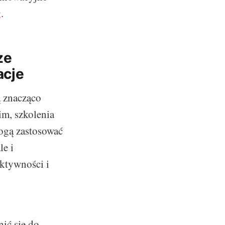
g
.
ze
acje
 znacząco
im, szkolenia
ogą zastosować
le i
ktywności i
ić się do