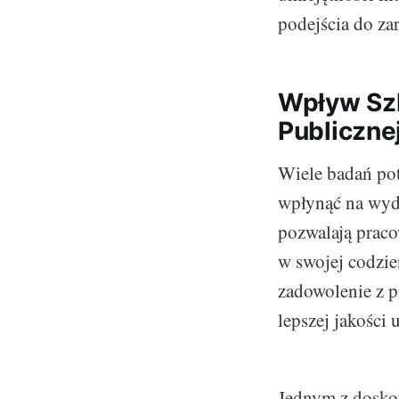
podejścia do za
Wpływ Szk
Publiczne
Wiele badań po
wpłynąć na wyda
pozwalają prac
w swojej codzie
zadowolenie z p
lepszej jakości 
Jednym z doskon