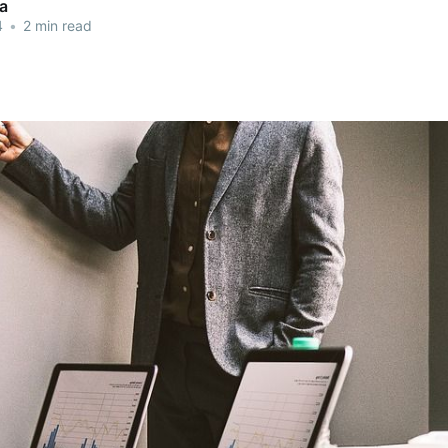
a
4
•
2 min read