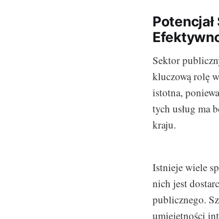
Potencjał
Efektywn
Sektor publiczn
kluczową rolę w
istotna, poniew
tych usług ma 
kraju.
Istnieje wiele 
nich jest dosta
publicznego. Sz
umiejętności in