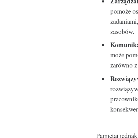
Zarządzan
pomoże os
zadaniami,
zasobów.
Komunikac
może pomó
zarówno z 
Rozwiązyw
rozwiązyw
pracownik
konsekwenc
Pamiętaj jednak