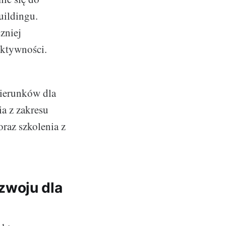
uildingu.
zniej
uktywności.
ierunków dla
ia z zakresu
oraz szkolenia z
zwoju dla