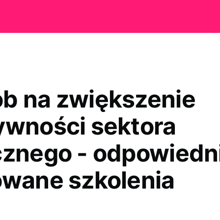
b na zwiększenie
ywności sektora
cznego - odpowiedn
owane szkolenia