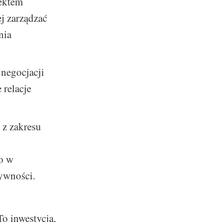
jektem
j zarządzać
nia
 negocjacji
relacje
 z zakresu
o w
ywności.
o inwestycja,