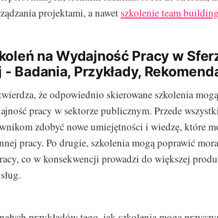
rządzania projektami, a nawet
szkolenie team buildin
oleń na Wydajność Pracy w Sfer
j - Badania, Przykłady, Rekomend
twierdza, że odpowiednio skierowane szkolenia mogą
jność pracy w sektorze publicznym. Przede wszystk
ownikom zdobyć nowe umiejętności i wiedzę, które m
nnej pracy. Po drugie, szkolenia mogą poprawić mora
racy, co w konsekwencji prowadzi do większej produ
usług.
ałych przykładów tego, jak szkolenia mogą przyczyn