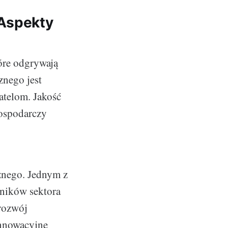
 Aspekty
tóre odgrywają
znego jest
atelom. Jakość
gospodarczy
cznego. Jednym z
wników sektora
 rozwój
innowacyjne