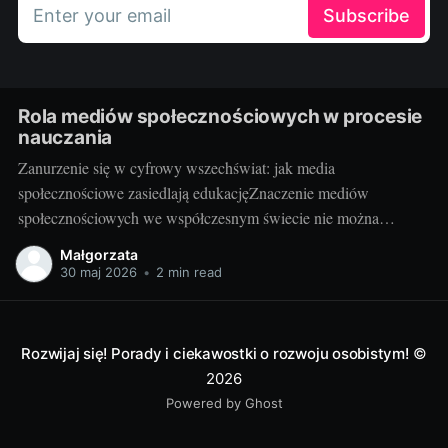
Enter your email
Subscribe
Rola mediów społecznościowych w procesie
nauczania
Zanurzenie się w cyfrowy wszechświat: jak media
społecznościowe zasiedlają edukacjęZnaczenie mediów
społecznościowych we współczesnym świecie nie można
przecenić. Facebook, Instagram, Twitter, YouTube, LinkedIn i
Małgorzata
wiele innych platform stało się nieodłączną częścią codzienności
30 maj 2026
•
2 min read
milionów osób. Udostępniają na nich swoje myśli, działania,
zawodowe osiągnięcia oraz pasje. Media społecznościowe
odgrywają też istotną rolę
Rozwijaj się! Porady i ciekawostki o rozwoju osobistym!
©
2026
Powered by Ghost