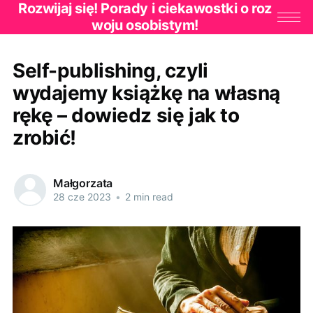
Rozwijaj się! Porady i ciekawostki o roz
woju osobistym!
Self-publishing, czyli
wydajemy książkę na własną
rękę – dowiedz się jak to
zrobić!
Małgorzata
28 cze 2023
•
2 min read