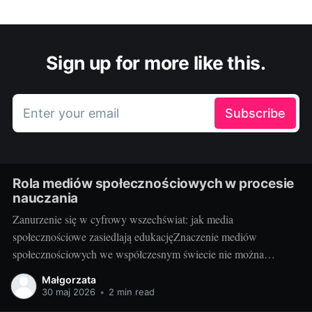
Sign up for more like this.
Enter your email
Subscribe
Rola mediów społecznościowych w procesie
nauczania
Zanurzenie się w cyfrowy wszechświat: jak media
społecznościowe zasiedlają edukacjęZnaczenie mediów
społecznościowych we współczesnym świecie nie można
przecenić. Facebook, Instagram, Twitter, YouTube, LinkedIn i
Małgorzata
wiele innych platform stało się nieodłączną częścią codzienności
30 maj 2026
•
2 min read
milionów osób. Udostępniają na nich swoje myśli, działania,