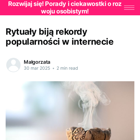
Rozwijaj się! Porady i ciekawostki o roz
woju osobistym!
Rytuały biją rekordy
popularności w internecie
Małgorzata
30 mar 2025
•
2 min read