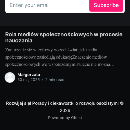
Enter your email
Subscribe
Rola mediów społecznościowych w procesie
nauczania
Zanurzenie się w cyfrowy wszechświat: jak media
społecznościowe zasiedlają edukacjęZnaczenie mediów
społecznościowych we współczesnym świecie nie można
przecenić. Facebook, Instagram, Twitter, YouTube, LinkedIn i
Małgorzata
wiele innych platform stało się nieodłączną częścią codzienności
30 maj 2026
•
2 min read
milionów osób. Udostępniają na nich swoje myśli, działania,
zawodowe osiągnięcia oraz pasje. Media społecznościowe
odgrywają też istotną rolę
Rozwijaj się! Porady i ciekawostki o rozwoju osobistym!
©
2026
Powered by Ghost