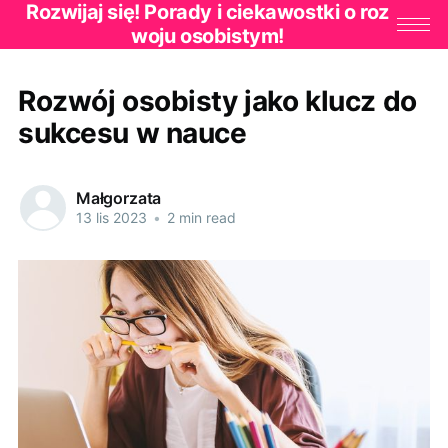
Rozwijaj się! Porady i ciekawostki o roz
woju osobistym!
Rozwój osobisty jako klucz do
sukcesu w nauce
Małgorzata
13 lis 2023
•
2 min read