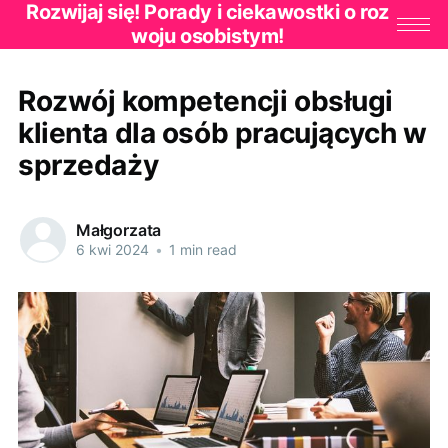
Rozwijaj się! Porady i ciekawostki o roz
woju osobistym!
Rozwój kompetencji obsługi
klienta dla osób pracujących w
sprzedaży
Małgorzata
6 kwi 2024
•
1 min read