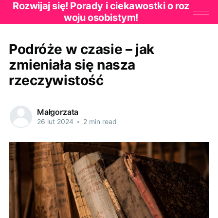
Rozwijaj się! Porady i ciekawostki o roz
woju osobistym!
Podróże w czasie – jak
zmieniała się nasza
rzeczywistość
Małgorzata
26 lut 2024
•
2 min read