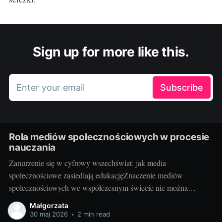
Sign up for more like this.
Enter your email
Subscribe
Rola mediów społecznościowych w procesie
nauczania
Zanurzenie się w cyfrowy wszechświat: jak media
społecznościowe zasiedlają edukacjęZnaczenie mediów
społecznościowych we współczesnym świecie nie można
przecenić. Facebook, Instagram, Twitter, YouTube, LinkedIn i
Małgorzata
wiele innych platform stało się nieodłączną częścią codzienności
30 maj 2026
•
2 min read