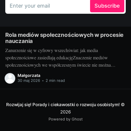
Enter your email
Subscribe
Rola mediów społecznościowych w procesie
nauczania
Zanurzenie się w cyfrowy wszechświat: jak media
społecznościowe zasiedlają edukacjęZnaczenie mediów
społecznościowych we współczesnym świecie nie można
przecenić. Facebook, Instagram, Twitter, YouTube, LinkedIn i
Małgorzata
wiele innych platform stało się nieodłączną częścią codzienności
30 maj 2026
•
2 min read
milionów osób. Udostępniają na nich swoje myśli, działania,
zawodowe osiągnięcia oraz pasje. Media społecznościowe
odgrywają też istotną rolę
Rozwijaj się! Porady i ciekawostki o rozwoju osobistym!
©
2026
Powered by Ghost