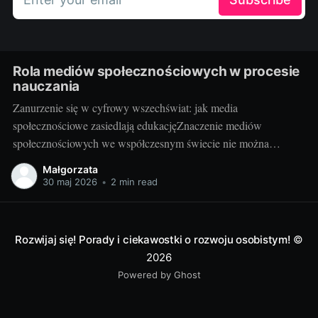
Rola mediów społecznościowych w procesie
nauczania
Zanurzenie się w cyfrowy wszechświat: jak media
społecznościowe zasiedlają edukacjęZnaczenie mediów
społecznościowych we współczesnym świecie nie można
przecenić. Facebook, Instagram, Twitter, YouTube, LinkedIn i
Małgorzata
wiele innych platform stało się nieodłączną częścią codzienności
30 maj 2026
•
2 min read
milionów osób. Udostępniają na nich swoje myśli, działania,
zawodowe osiągnięcia oraz pasje. Media społecznościowe
odgrywają też istotną rolę
Rozwijaj się! Porady i ciekawostki o rozwoju osobistym!
©
2026
Powered by Ghost