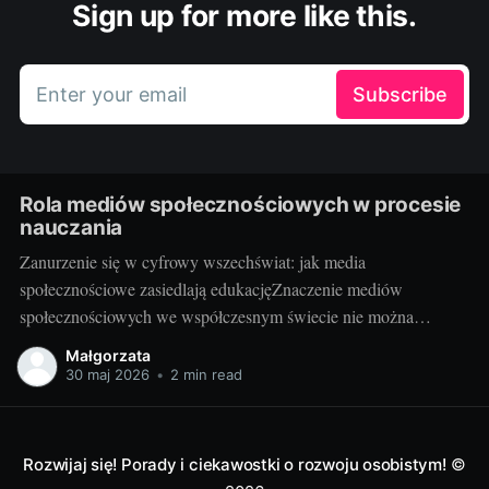
Sign up for more like this.
Enter your email
Subscribe
Rola mediów społecznościowych w procesie
nauczania
Zanurzenie się w cyfrowy wszechświat: jak media
społecznościowe zasiedlają edukacjęZnaczenie mediów
społecznościowych we współczesnym świecie nie można
przecenić. Facebook, Instagram, Twitter, YouTube, LinkedIn i
Małgorzata
wiele innych platform stało się nieodłączną częścią codzienności
30 maj 2026
•
2 min read
milionów osób. Udostępniają na nich swoje myśli, działania,
zawodowe osiągnięcia oraz pasje. Media społecznościowe
odgrywają też istotną rolę
Rozwijaj się! Porady i ciekawostki o rozwoju osobistym!
©