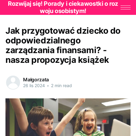
Rozwijaj się! Porady i ciekawostki o roz
woju osobistym!
Jak przygotować dziecko do
odpowiedzialnego
zarządzania finansami? -
nasza propozycja książek
Małgorzata
26 lis 2024
•
2 min read