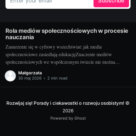
Enter your email
Subscribe
Rola mediów społecznościowych w procesie
nauczania
Zanurzenie się w cyfrowy wszechświat: jak media
społecznościowe zasiedlają edukacjęZnaczenie mediów
społecznościowych we współczesnym świecie nie można
przecenić. Facebook, Instagram, Twitter, YouTube, LinkedIn i
Małgorzata
wiele innych platform stało się nieodłączną częścią codzienności
30 maj 2026
•
2 min read
milionów osób. Udostępniają na nich swoje myśli, działania,
zawodowe osiągnięcia oraz pasje. Media społecznościowe
odgrywają też istotną rolę
Rozwijaj się! Porady i ciekawostki o rozwoju osobistym!
©
2026
Powered by Ghost