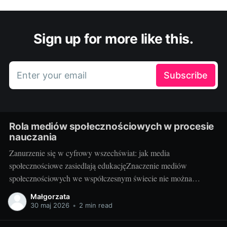
Sign up for more like this.
Enter your email
Subscribe
Rola mediów społecznościowych w procesie
nauczania
Zanurzenie się w cyfrowy wszechświat: jak media
społecznościowe zasiedlają edukacjęZnaczenie mediów
społecznościowych we współczesnym świecie nie można
przecenić. Facebook, Instagram, Twitter, YouTube, LinkedIn i
Małgorzata
wiele innych platform stało się nieodłączną częścią codzienności
30 maj 2026
•
2 min read
milionów osób. Udostępniają na nich swoje myśli, działania,