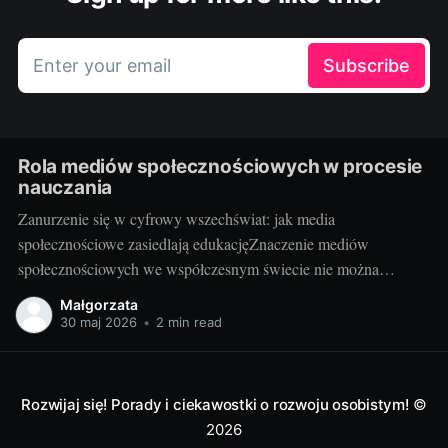
Enter your email
Subscribe
Rola mediów społecznościowych w procesie
nauczania
Zanurzenie się w cyfrowy wszechświat: jak media
społecznościowe zasiedlają edukacjęZnaczenie mediów
społecznościowych we współczesnym świecie nie można
przecenić. Facebook, Instagram, Twitter, YouTube, LinkedIn i
Małgorzata
wiele innych platform stało się nieodłączną częścią codzienności
30 maj 2026
•
2 min read
milionów osób. Udostępniają na nich swoje myśli, działania,
zawodowe osiągnięcia oraz pasje. Media społecznościowe
odgrywają też istotną rolę
Rozwijaj się! Porady i ciekawostki o rozwoju osobistym!
©
2026