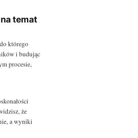
 na temat
, do którego
ników i budując
ym procesie,
oskonałości
widzisz, że
nie, a wyniki