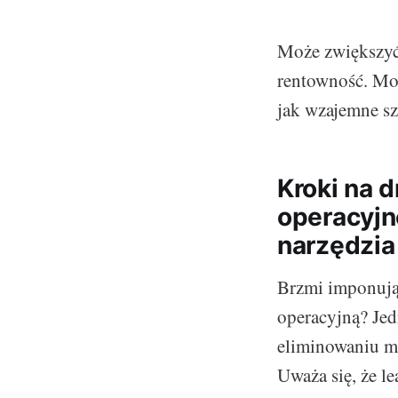
Może zwiększyć
rentowność. Moż
jak wzajemne sz
Kroki na 
operacyjne
narzędzia
Brzmi imponując
operacyjną? Jed
eliminowaniu m
Uważa się, że l