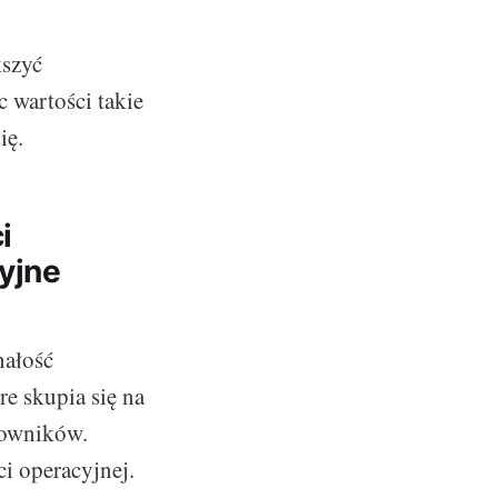
kszyć
 wartości takie
ię.
i
cyjne
nałość
re skupia się na
cowników.
ci operacyjnej.