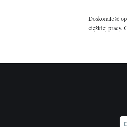
Doskonałość ope
ciężkiej pracy.
E