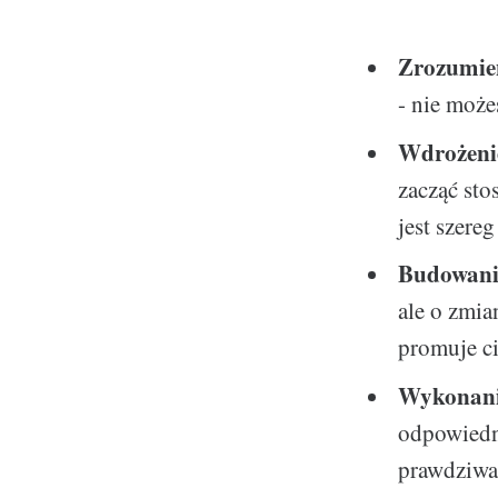
Zrozumie
- nie może
Wdrożenie
zacząć sto
jest szere
Budowanie
ale o zmia
promuje ci
Wykonanie
odpowiedn
prawdziwa