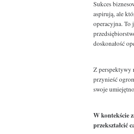
Sukces biznesow
aspirują, ale kt
operacyjna. To j
przedsiębiorst
doskonałość ope
Z perspektywy r
przynieść ogromn
swoje umiejętno
W kontekście 
przekształcić c