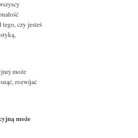
 wszyscy
konałość
 tego, czy jesteś
styką,
yjnej może
osnąć, rozwijać
acyjną może