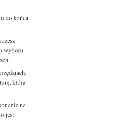
ku do końca
możesz
Do wyboru
izen.
arzędziach,
turę, która
konanie na
o jest