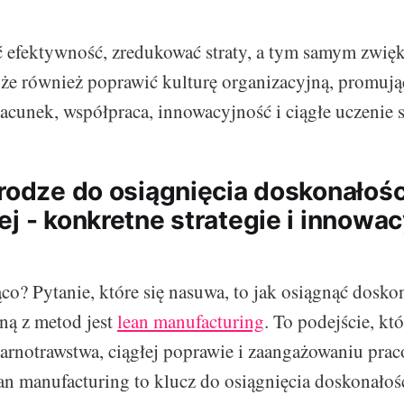
 efektywność, zredukować straty, a tym samym zwię
e również poprawić kulturę organizacyjną, promując
acunek, współpraca, innowacyjność i ciągłe uczenie s
drodze do osiągnięcia doskonałośc
j - konkretne strategie i innowa
o? Pytanie, które się nasuwa, to jak osiągnąć dosko
ną z metod jest
lean manufacturing
. To podejście, któ
arnotrawstwa, ciągłej poprawie i zaangażowaniu pra
ean manufacturing to klucz do osiągnięcia doskonałoś