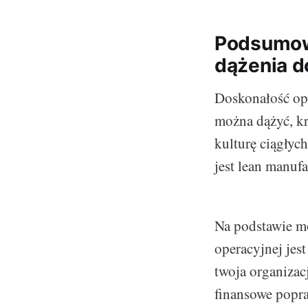
Podsumowa
dążenia d
Doskonałość oper
można dążyć, kr
kulturę ciągłyc
jest lean manufa
Na podstawie m
operacyjnej jes
twoja organizacj
finansowe popraw