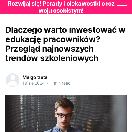
Rozwijaj się! Porady i ciekawostki o roz
woju osobistym!
Dlaczego warto inwestować w
edukację pracowników?
Przegląd najnowszych
trendów szkoleniowych
Małgorzata
19 sie 2024
•
1 min read