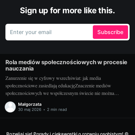
Sign up for more like this.
Enter your email
Subscribe
Rola mediów społecznościowych w procesie
nauczania
Zanurzenie się w cyfrowy wszechświat: jak media
społecznościowe zasiedlają edukacjęZnaczenie mediów
społecznościowych we współczesnym świecie nie można
przecenić. Facebook, Instagram, Twitter, YouTube, LinkedIn i
Małgorzata
wiele innych platform stało się nieodłączną częścią codzienności
30 maj 2026
•
2 min read
milionów osób. Udostępniają na nich swoje myśli, działania,
zawodowe osiągnięcia oraz pasje. Media społecznościowe
odgrywają też istotną rolę
Rozwijaj się! Porady i ciekawostki o rozwoju osobistym!
©