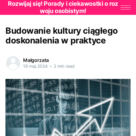
Rozwijaj się! Porady i ciekawostki o roz
woju osobistym!
Budowanie kultury ciągłego
doskonalenia w praktyce
Małgorzata
19 maj 2024
•
2 min read